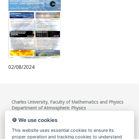
02/08/2024
Charles University, Faculty of Mathematics and Physics
Department of Atmospheric Physics
V Holešovičkách 747/2, 180 00 Praha 8, Czech Republic
VAT ID: CZ00216208
🍪 We use cookies
This website uses essential cookies to ensure its
proper operation and tracking cookies to understand