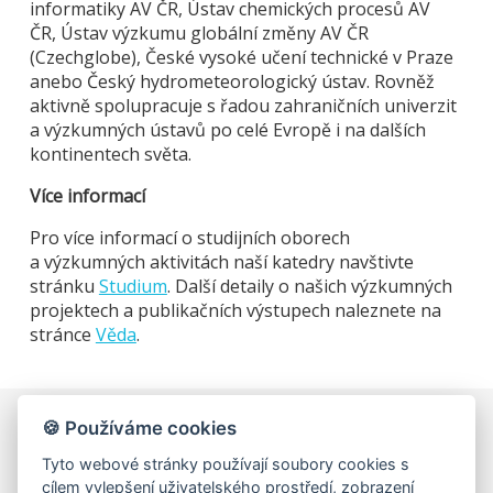
informatiky AV ČR, Ústav chemických procesů AV
ČR, Ústav výzkumu globální změny AV ČR
(Czechglobe), České vysoké učení technické v Praze
anebo Český hydrometeorologický ústav. Rovněž
aktivně spolupracuje s řadou zahraničních univerzit
a výzkumných ústavů po celé Evropě i na dalších
kontinentech světa.
Více informací
Pro více informací o studijních oborech
a výzkumných aktivitách naší katedry navštivte
stránku
Studium
. Další detaily o našich výzkumných
projektech a publikačních výstupech naleznete na
stránce
Věda
.
🍪 Používáme cookies
Univerzita Karlova, Matematicko-fyzikální fakulta
Tyto webové stránky používají soubory cookies s
Katedra fyziky atmosféry
cílem vylepšení uživatelského prostředí, zobrazení