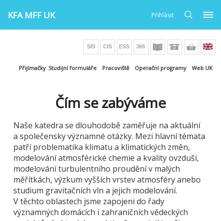
KFA MFF UK
Přihlásit
Přijímačky
Studijní formuláře
Pracoviště
Operační programy
Web UK
Čím se zabýváme
Naše katedra se dlouhodobě zaměřuje na aktuální
a společensky významné otázky. Mezi hlavní témata
patří problematika klimatu a klimatických změn,
modelování atmosférické chemie a kvality ovzduší,
modelování turbulentního proudění v malých
měřítkách, výzkum vyšších vrstev atmosféry anebo
studium gravitačních vln a jejich modelování.
V těchto oblastech jsme zapojeni do řady
významných domácích i zahraničních vědeckých