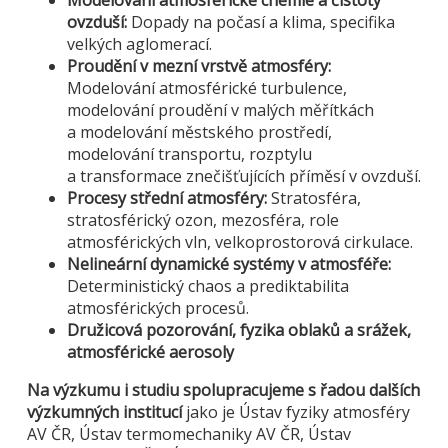
Modelování atmosférické chemie a čistoty
ovzduší:
Dopady na počasí a klima, specifika
velkých aglomerací.
Proudění v mezní vrstvě atmosféry:
Modelování atmosférické turbulence,
modelování proudění v malých měřítkách
a modelování městského prostředí,
modelování transportu, rozptylu
a transformace znečišťujících příměsí v ovzduší.
Procesy střední atmosféry:
Stratosféra,
stratosférický ozon, mezosféra, role
atmosférických vln, velkoprostorová cirkulace.
Nelineární dynamické systémy v atmosféře:
Deterministický chaos a prediktabilita
atmosférických procesů.
Družicová pozorování, fyzika oblaků a srážek,
atmosférické aerosoly
Na výzkumu i studiu spolupracujeme s řadou dalších
výzkumných institucí
jako je Ústav fyziky atmosféry
AV ČR, Ústav termomechaniky AV ČR, Ústav