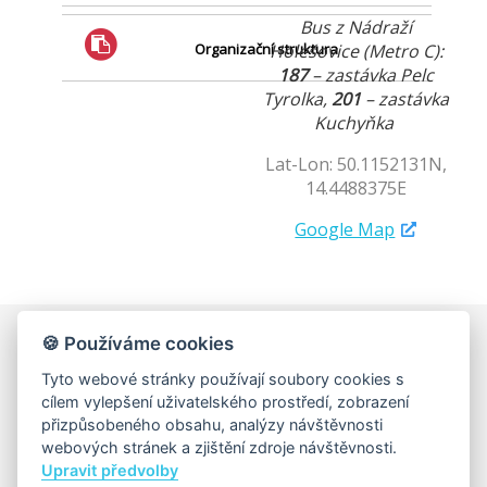
Bus z Nádraží
Organizační struktura
Holešovice (Metro C):
187
– zastávka Pelc
Tyrolka,
201
– zastávka
Kuchyňka
Lat-Lon: 50.1152131N,
14.4488375E
Google Map
🍪 Používáme cookies
Univerzita Karlova, Matematicko-fyzikální fakulta
Tyto webové stránky používají soubory cookies s
Katedra fyziky atmosféry
cílem vylepšení uživatelského prostředí, zobrazení
V Holešovičkách 747/2, 180 00 Praha 8
přizpůsobeného obsahu, analýzy návštěvnosti
IČ: 00216208, DIČ: CZ00216208
webových stránek a zjištění zdroje návštěvnosti.
Upravit předvolby
Matfyz.cz
|
Matfyz Alumni
|
MatfyzPress
|