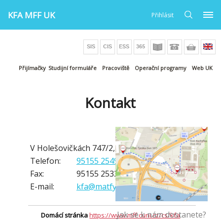
KFA MFF UK
Přihlásit
Přijímačky
Studijní formuláře
Pracoviště
Operační programy
Web UK
Kontakt
V Holešovičkách 747/2, 180 00 Praha 8
Telefon:
95155 2549
Fax:
95155 2533
E-mail:
kfa@matfyz.cuni.cz
Jak se k nám dostanete?
Domácí stránka
https://www.mff.cuni.cz/cs/kfa