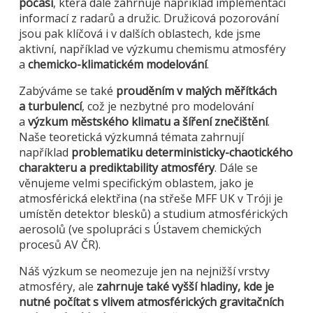
počasí
, která dále zahrnuje například implementaci
informací z radarů a družic. Družicová pozorování
jsou pak klíčová i v dalších oblastech, kde jsme
aktivní, například ve výzkumu chemismu atmosféry
a
chemicko-klimatickém modelování
.
Zabýváme se také
prouděním v malých měřítkách
a turbulencí
, což je nezbytné pro modelování
a
výzkum městského klimatu a šíření znečištění
.
Naše teoretická výzkumná témata zahrnují
například
problematiku deterministicky-chaotického
charakteru a prediktability atmosféry
. Dále se
věnujeme velmi specifickým oblastem, jako je
atmosférická elektřina (na střeše MFF UK v Tróji je
umístěn detektor blesků) a studium atmosférických
aerosolů (ve spolupráci s Ústavem chemických
procesů AV ČR).
Náš výzkum se neomezuje jen na nejnižší vrstvy
atmosféry, ale
zahrnuje také vyšší hladiny, kde je
nutné počítat s vlivem atmosférických gravitačních