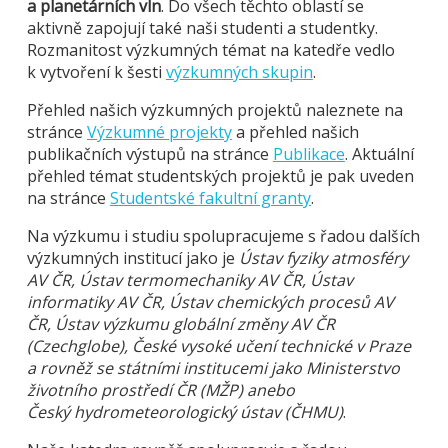
a planetárních vln
. Do všech těchto oblastí se
aktivně zapojují také naši studenti a studentky.
Rozmanitost výzkumných témat na katedře vedlo
k vytvoření k šesti
výzkumných skupin
.
Přehled našich výzkumných projektů naleznete na
stránce
Výzkumné projekty
a přehled našich
publikačních výstupů na stránce
Publikace
. Aktuální
přehled témat studentských projektů je pak uveden
na stránce
Studentské fakultní granty
.
Na výzkumu i studiu spolupracujeme s řadou dalších
výzkumných institucí jako je
Ústav fyziky atmosféry
AV ČR, Ústav termomechaniky AV ČR, Ústav
informatiky AV ČR, Ústav chemických procesů AV
ČR, Ústav výzkumu globální změny AV ČR
(Czechglobe), České vysoké učení technické v Praze
a rovněž se státními institucemi jako Ministerstvo
životního prostředí ČR (MŽP) anebo
Český hydrometeorologický ústav (ČHMU)
.