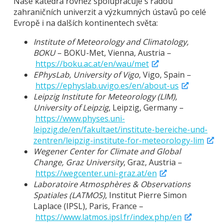
Naše katedra rovněž spolupracuje s řadou
zahraničních univerzit a výzkumných ústavů po celé
Evropě i na dalších kontinentech světa:
Institute of Meteorology and Climatology,
BOKU
– BOKU-Met, Vienna, Austria –
https://boku.ac.at/en/wau/met
EPhysLab, University of Vigo
, Vigo, Spain –
https://ephyslab.uvigo.es/en/about-us
Leipzig Institute for Meteorology (LIM),
University of Leipzig
, Leipzig, Germany –
https://www.physes.uni-
leipzig.de/en/fakultaet/institute-bereiche-und-
zentren/leipzig-institute-for-meteorology-lim
Wegener Center for Climate and Global
Change, Graz University
, Graz, Austria –
https://wegcenter.uni-graz.at/en
Laboratoire Atmosphères & Observations
Spatiales (LATMOS)
, Institut Pierre Simon
Laplace (IPSL), Paris, France –
https://www.latmos.ipsl.fr/index.php/en