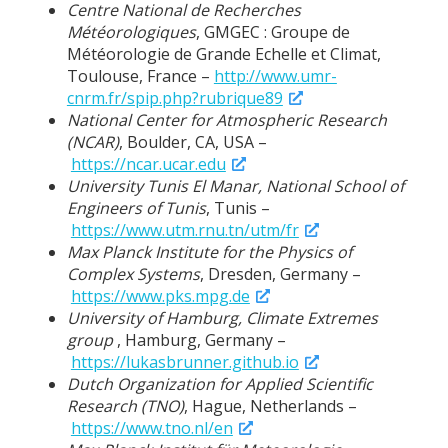
Centre National de Recherches
Météorologiques
, GMGEC : Groupe de
Météorologie de Grande Echelle et Climat,
Toulouse, France –
http://www.umr-
cnrm.fr/spip.php?rubrique89
National Center for Atmospheric Research
(NCAR)
, Boulder, CA, USA –
https://ncar.ucar.edu
University Tunis El Manar, National School of
Engineers of Tunis
, Tunis –
https://www.utm.rnu.tn/utm/fr
Max Planck Institute for the Physics of
Complex Systems
, Dresden, Germany –
https://www.pks.mpg.de
University of Hamburg, Climate Extremes
group
, Hamburg, Germany –
https://lukasbrunner.github.io
Dutch Organization for Applied Scientific
Research (TNO)
, Hague, Netherlands –
https://www.tno.nl/en