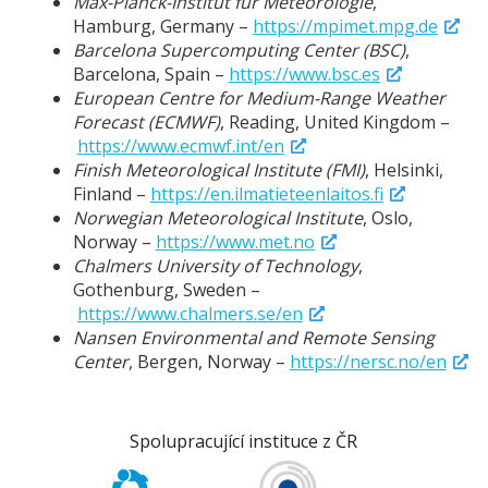
Max-Planck-Institut für Meteorologie
,
Hamburg, Germany –
https://mpimet.mpg.de
Barcelona Supercomputing Center (BSC)
,
Barcelona, Spain –
https://www.bsc.es
European Centre for Medium-Range Weather
Forecast (ECMWF)
, Reading, United Kingdom –
https://www.ecmwf.int/en
Finish Meteorological Institute (FMI)
, Helsinki,
Finland –
https://en.ilmatieteenlaitos.fi
Norwegian Meteorological Institute
, Oslo,
Norway –
https://www.met.no
Chalmers University of Technology
,
Gothenburg, Sweden –
https://www.chalmers.se/en
Nansen Environmental and Remote Sensing
Center
, Bergen, Norway –
https://nersc.no/en
Spolupracující instituce z ČR