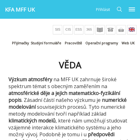
KFA MFF UK
Přihlásit
Přijímačky
Studijní formuláře
Pracoviště
Operační programy
Web UK
VĚDA
Výzkum atmosféry
na MFF UK zahrnuje široké
spektrum témat s obecným zaměřením na
atmosférické děje a jejich matematicko-fyzikální
popis
. Zásadní částí našeho výzkumu je
numerické
modelování
souvisejících procesů. Tyto numerické
metody modelování tvoří například základ
klimatických modelů
, které nám umožňují studovat
vzájemné interakce klimatického systému a jeho
možný vývoj. Podobně je tomu i u
předpovědi