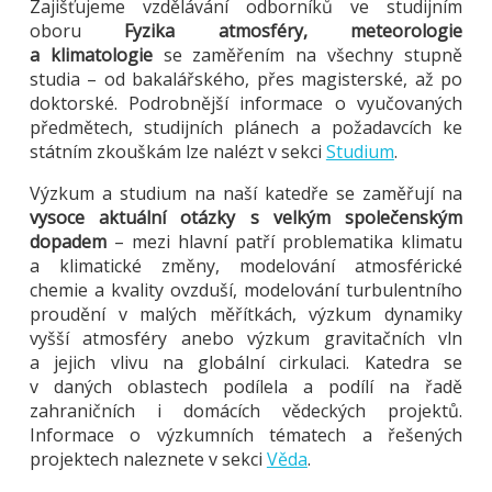
Zajišťujeme vzdělávání odborníků ve studijním
oboru
Fyzika atmosféry, meteorologie
a klimatologie
se zaměřením na všechny stupně
studia – od bakalářského, přes magisterské, až po
doktorské. Podrobnější informace o vyučovaných
předmětech, studijních plánech a požadavcích ke
státním zkouškám lze nalézt v sekci
Studium
.
Výzkum a studium na naší katedře se zaměřují na
vysoce aktuální otázky s velkým společenským
dopadem
– mezi hlavní patří problematika klimatu
a klimatické změny, modelování atmosférické
chemie a kvality ovzduší, modelování turbulentního
proudění v malých měřítkách, výzkum dynamiky
vyšší atmosféry anebo výzkum gravitačních vln
a jejich vlivu na globální cirkulaci. Katedra se
v daných oblastech podílela a podílí na řadě
zahraničních i domácích vědeckých projektů.
Informace o výzkumních tématech a řešených
projektech naleznete v sekci
Věda
.