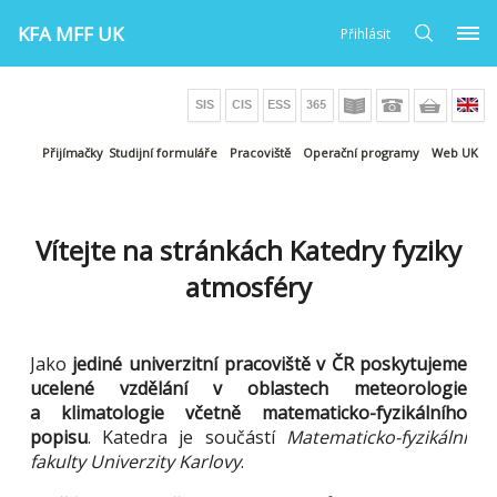
KFA MFF UK
Přihlásit
Přijímačky
Studijní formuláře
Pracoviště
Operační programy
Web UK
Vítejte na stránkách Katedry fyziky
atmosféry
Jako
jediné univerzitní pracoviště v ČR poskytujeme
ucelené vzdělání v oblastech meteorologie
a klimatologie včetně matematicko-fyzikálního
popisu
. Katedra je součástí
Matematicko-fyzikální
fakulty Univerzity Karlovy
.