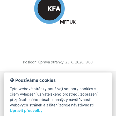
Poslední úprava stránky: 23. 6. 2026, 9:00.
🍪 Používáme cookies
Univerzita Karlova, Matematicko-fyzikální fakulta
Tyto webové stránky používají soubory cookies s
Katedra fyziky atmosféry
cílem vylepšení uživatelského prostředí, zobrazení
V Holešovičkách 747/2, 180 00 Praha 8
přizpůsobeného obsahu, analýzy návštěvnosti
IČ: 00216208, DIČ: CZ00216208
webových stránek a zjištění zdroje návštěvnosti.
Upravit předvolby
Matfyz.cz
|
Matfyz Alumni
|
MatfyzPress
|